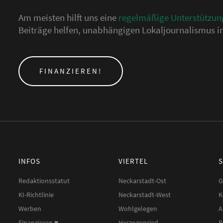
Am meisten hilft uns eine
regelmäßige Unterstützun
Beiträge helfen, unabhängigen Lokaljournalismus in
FINANZIEREN!
INFOS
VIERTEL
Redaktionsstatut
Neckarstadt-Ost
G
KI-Richtlinie
Neckarstadt-West
K
Werben
Wohlgelegen
A
Finanzieren ♥︎
Herzogenried
B