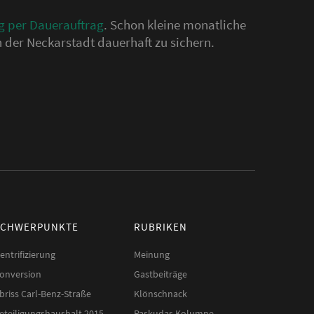
g per Dauerauftrag
. Schon kleine monatliche
 der Neckarstadt dauerhaft zu sichern.
SCHWERPUNKTE
RUBRIKEN
entrifizierung
Meinung
onversion
Gastbeiträge
briss Carl-Benz-Straße
Klönschnack
eteiligungshaushalt 2015
Paskudas Kolumne