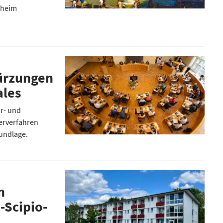
nheim
Kürzungen
ales
ur- und
erverfahren
rundlage.
m
-Scipio-