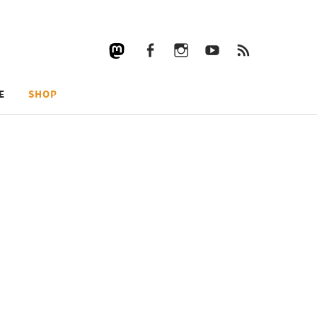
Facebook
Instagram
YouTube
RSS
Facebook
Instagram
YouTube
RSS
E
SHOP