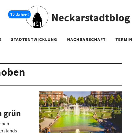
Neckarstadtblog
S
STADTENTWICKLUNG
NACHBARSCHAFT
TERMIN
hoben
 grün
schen
erstands-