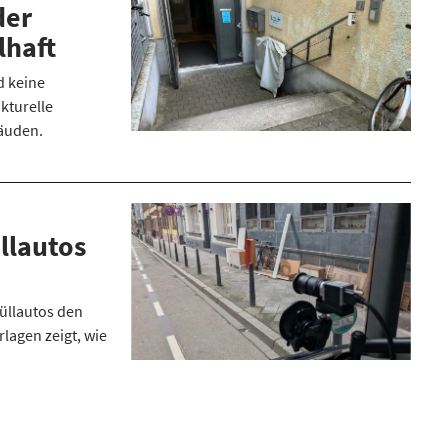
der
lhaft
d keine
ukturelle
bäuden.
llautos
üllautos den
lagen zeigt, wie