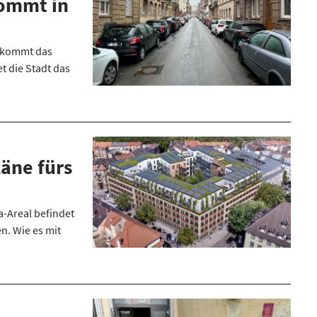
ommt in
f kommt das
t die Stadt das
läne fürs
na-Areal befindet
n. Wie es mit