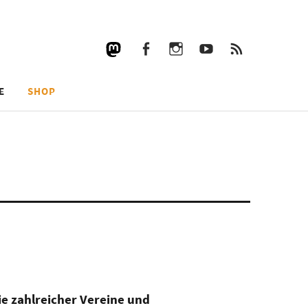
Facebook
Instagram
YouTube
RSS
Facebook
Instagram
YouTube
RSS
E
SHOP
e zahlreicher Vereine und