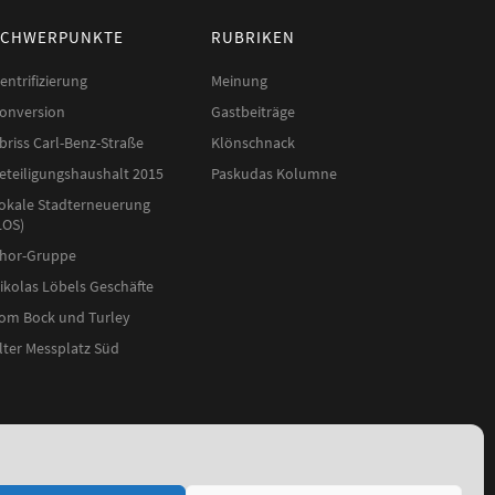
SCHWERPUNKTE
RUBRIKEN
entrifizierung
Meinung
onversion
Gastbeiträge
briss Carl-Benz-Straße
Klönschnack
eteiligungshaushalt 2015
Paskudas Kolumne
okale Stadterneuerung
LOS)
hor-Gruppe
ikolas Löbels Geschäfte
om Bock und Turley
lter Messplatz Süd