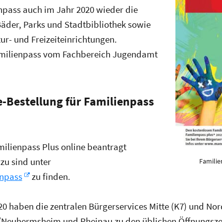
enpass auch im Jahr 2020 wieder die
äder, Parks und Stadtbibliothek sowie
ur- und Freizeiteinrichtungen.
milienpass vom Fachbereich Jugendamt
-Bestellung für Familienpass
ilienpass Plus online beantragt
zu sind unter
Familie
npass
zu finden.
20 haben die zentralen Bürgerservices Mitte (K7) und No
/Neuhermsheim und Rheinau zu den üblichen Öffnungszei