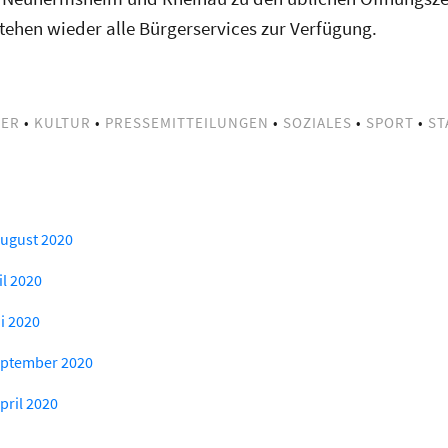
stehen wieder alle Bürgerservices zur Verfügung.
DER
•
KULTUR
•
PRESSEMITTEILUNGEN
•
SOZIALES
•
SPORT
•
ST
August 2020
il 2020
i 2020
eptember 2020
pril 2020