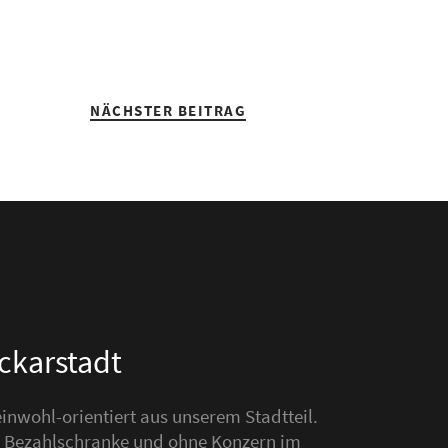
NÄCHSTER BEITRAG
eckarstadt
nwohl-orientiert aus unserem Stadtteil.
hne Bezahlschranke und ohne Konzern im