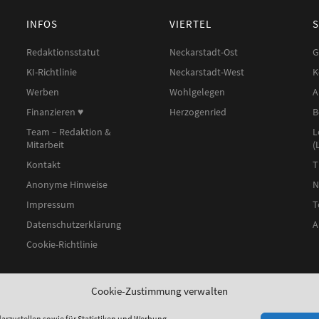
INFOS
VIERTEL
Redaktionsstatut
Neckarstadt-Ost
G
KI-Richtlinie
Neckarstadt-West
K
Werben
Wohlgelegen
A
Finanzieren ♥︎
Herzogenried
B
Team – Redaktion &
L
Mitarbeit
(
Kontakt
T
Anonyme Hinweise
N
Impressum
T
Datenschutzerklärung
A
Cookie-Richtlinie
Cookie-Zustimmung verwalten
arzustellen sowie für Statistiken und Werbung.