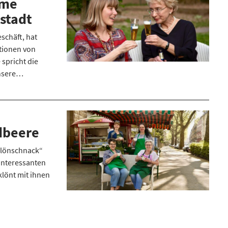
ame
stadt
schäft, hat
tionen von
 spricht die
Unsere…
rdbeere
Klönschnack“
t interessanten
lönt mit ihnen