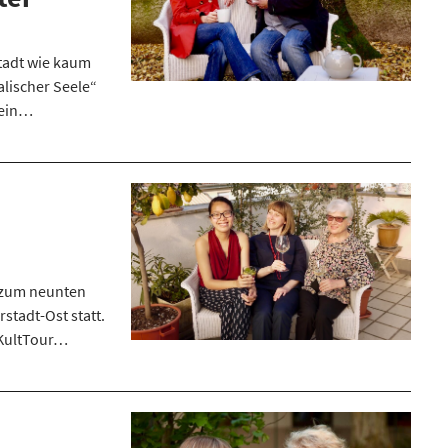
stadt wie kaum
alischer Seele“
i ein…
t zum neunten
rstadt-Ost statt.
 KultTour…