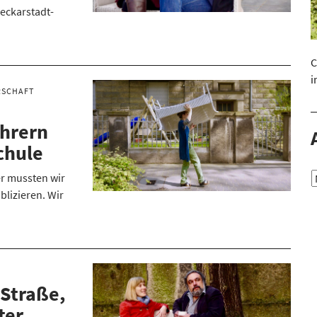
Neckarstadt-
C
i
RSCHAFT
ehrern
chule
er mussten wir
blizieren. Wir
 Straße,
ter