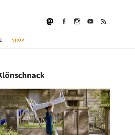
Facebook
Instagram
YouTube
RSS
Facebook
Instagram
YouTube
RSS
E
SHOP
Klönschnack