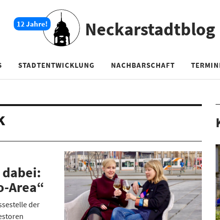
Neckarstadtblog
S
STADTENTWICKLUNG
NACHBARSCHAFT
TERMIN
k
 dabei:
o-Area“
ssestelle der
estoren