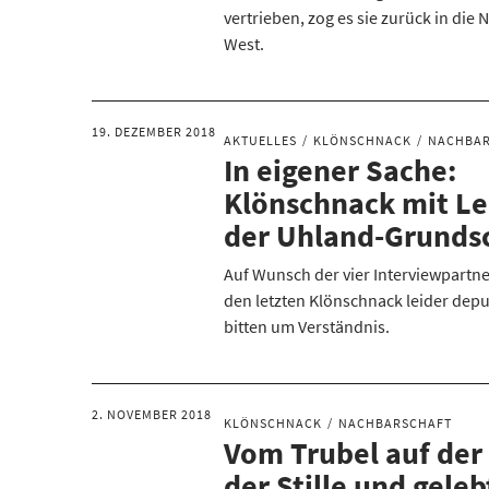
vertrieben, zog es sie zurück in die 
West.
19. DEZEMBER 2018
AKTUELLES
KLÖNSCHNACK
NACHBA
In eigener Sache:
Klönschnack mit L
der Uhland-Grunds
Auf Wunsch der vier Interviewpartn
den letzten Klönschnack leider depu
bitten um Verständnis.
2. NOVEMBER 2018
KLÖNSCHNACK
NACHBARSCHAFT
Vom Trubel auf der
der Stille und geleb