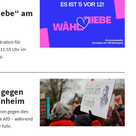
iebe“ am
tration für
t 11:55 Uhr im
z.
t gegen
nnheim
eim gegen den
e AfD – während
 fuhr.