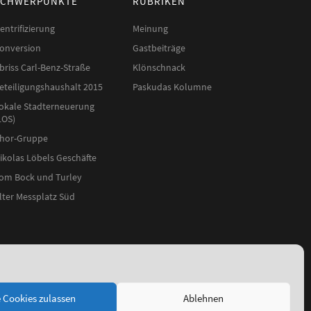
SCHWERPUNKTE
RUBRIKEN
entrifizierung
Meinung
onversion
Gastbeiträge
briss Carl-Benz-Straße
Klönschnack
eteiligungshaushalt 2015
Paskudas Kolumne
okale Stadterneuerung
LOS)
hor-Gruppe
ikolas Löbels Geschäfte
om Bock und Turley
lter Messplatz Süd
e Cookies zulassen
Ablehnen
Folge uns