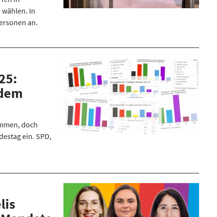
 wählen. In
Personen an.
25:
 dem
immen, doch
destag ein. SPD,
.
lis