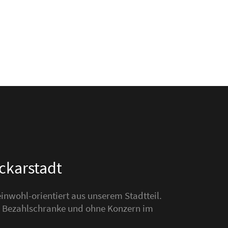
eckarstadt
nwohl-orientiert aus unserem Stadtteil.
hne Bezahlschranke und ohne Konzern im