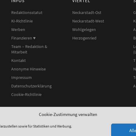
INFOS
VIERTEL
Redaktionsstatut
Neckarstadt-Ost
G
KI-Richtlinie
Neckarstadt-West
K
Werben
Wohlgelegen
A
Finanzieren ♥︎
Herzogenried
B
Team – Redaktion &
L
Mitarbeit
(
Kontakt
T
Anonyme Hinweise
N
Impressum
T
Datenschutzerklärung
A
Cookie-Richtlinie
Cookie-Zustimmung verwalten
arzustellen sowie für Statistiken und Werbung.
All
chutzerklärung
| Theme:
Elmastudio