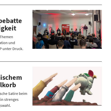
bebatte
igkeit
n Themen
ation und
 unter Druck.
tischem
lkorb
sche Satire beim
in strenges
gswahl.