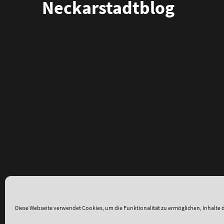
Neckarstadtblog
Diese Webseite verwendet Cookies, um die Funktionalität zu ermöglichen, Inhalte d
ʕ•ᴥ•ʔ
●
© 2014–2025 Neckarstadtblog |
Impressum
|
Datens