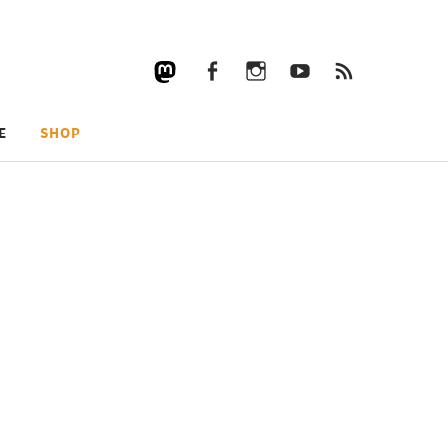
Facebook
Instagram
YouTube
RSS
Facebook
Instagram
YouTube
RSS
E
SHOP