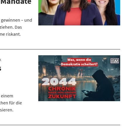
 Mandate
s gewinnen – und
ziehen. Das
me riskant.
K
s
t einem
hen für die
sieren.