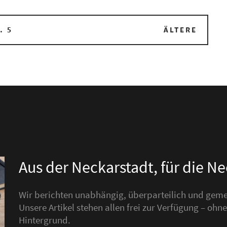
…
5
ÄLTERE
Aus der Neckarstadt, für die N
Wir berichten unabhängig, überparteilich und gemei
Unsere Artikel stehen allen frei zur Verfügung – o
Hintergrund.