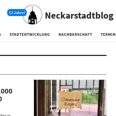
Neckarstadtblog
S
STADTENTWICKLUNG
NACHBARSCHAFT
TERMIN
.000
0
fen in