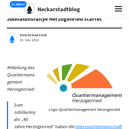
Neckarstadtblog
AKTUELLES
Jubiläumsrallye Herzogenried startet
VON REDAKTION
19. MAI 2015
Mitteilung des
Quartiermana
gement
Herzogenried:
Zum
Logo: Quartiermanagement Herzogenried
Jubiläumsj
ahr „40
Jahre Herzogenried“ haben die
Interessengemeinschaft