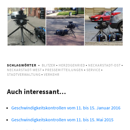
Blitzer in der Langen
Blitzer in der Carl-
Rötterstraße
Hier wurde geblitzt! |
Benz-Straße | Foto:
(Archivbild) | Foto:
Foto: Neckarstadtblog
Neckarstadtblog
Neckarstadtblog
SCHLAGWÖRTER
BLITZER
•
HERZOGENRIED
•
NECKARSTADT-OST
•
NECKARSTADT-WEST
•
PRESSEMITTEILUNGEN
•
SERVICE
•
STADTVERWALTUNG
•
VERKEHR
Auch interessant…
Geschwindigkeitskontrollen vom 11. bis 15. Januar 2016
Geschwindigkeitskontrollen vom 11. bis 15. Mai 2015