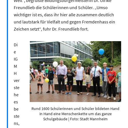
Welt“, begrüßte Bildungsbürgermeisterin Dr. Ulrike
Freundlieb die Schülerinnen und Schüler. „Umso
wichtiger ist es, dass ihr hier alle zusammen deutlich
und lautstark für Vielfalt und gegen Fremdenhass ein
Zeichen setzt“, fuhr Dr. Freundlieb fort.
Di
e
IG
M
H
ver
ste
he
es
be
Rund 1600 Schülerinnen und Schüler bildeten Hand
in Hand eine Menschenkette um das ganze
ste
Schulgebäude | Foto: Stadt Mannheim
ns,