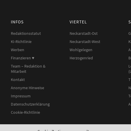
INFOS
VIERTEL
Redaktionsstatut
Neckarstadt-Ost
G
KI-Richtlinie
Neckarstadt-West
K
Werben
Wohlgelegen
A
Finanzieren ♥︎
Herzogenried
B
Team – Redaktion &
L
Mitarbeit
(
Kontakt
T
Anonyme Hinweise
N
Impressum
T
Datenschutzerklärung
A
Cookie-Richtlinie