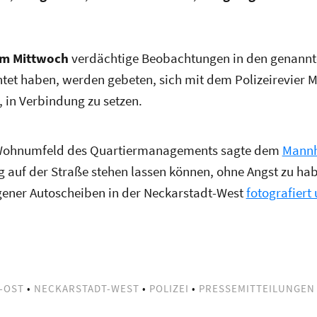
um Mittwoch
verdächtige Beobachtungen in den genann
et haben, werden gebeten, sich mit dem Polizeirevier 
 in Verbindung zu setzen.
Wohnumfeld des Quartiermanagements sagte dem
Mannh
g auf der Straße stehen lassen können, ohne Angst zu ha
gener Autoscheiben in der Neckarstadt-West
fotografiert
-OST
•
NECKARSTADT-WEST
•
POLIZEI
•
PRESSEMITTEILUNGEN