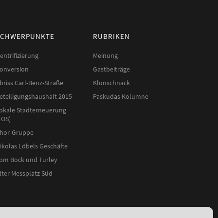
SCHWERPUNKTE
RUBRIKEN
entrifizierung
Meinung
onversion
Gastbeiträge
briss Carl-Benz-Straße
Klönschnack
eteiligungshaushalt 2015
Paskudas Kolumne
okale Stadterneuerung
LOS)
hor-Gruppe
ikolas Löbels Geschäfte
om Bock und Turley
lter Messplatz Süd