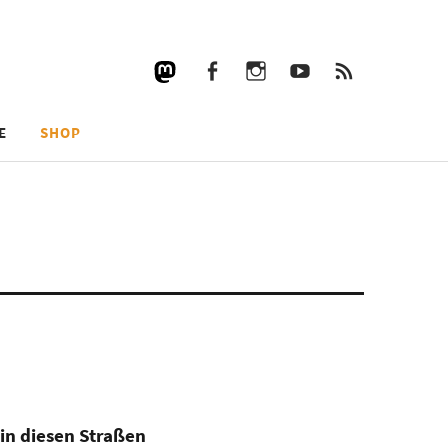
Facebook
Instagram
YouTube
RSS
Facebook
Instagram
YouTube
RSS
E
SHOP
 in diesen Straßen