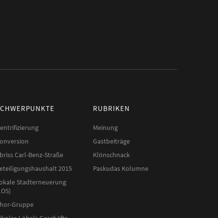
SCHWERPUNKTE
RUBRIKEN
entrifizierung
Meinung
onversion
Gastbeiträge
briss Carl-Benz-Straße
Klönschnack
eteiligungshaushalt 2015
Paskudas Kolumne
okale Stadterneuerung
LOS)
hor-Gruppe