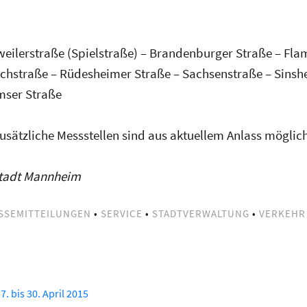
ilerstraße (Spielstraße) – Brandenburger Straße – Fla
chstraße – Rüdesheimer Straße – Sachsenstraße – Sins
mser Straße
usätzliche Messstellen sind aus aktuellem Anlass möglich
Stadt Mannheim
SSEMITTEILUNGEN
•
SERVICE
•
STADTVERWALTUNG
•
VERKEHR
 bis 30. April 2015