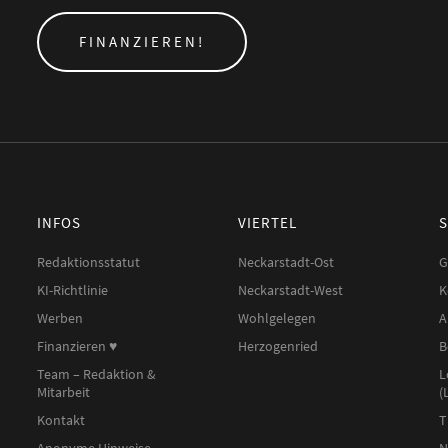
FINANZIEREN!
INFOS
VIERTEL
Redaktionsstatut
Neckarstadt-Ost
G
KI-Richtlinie
Neckarstadt-West
K
Werben
Wohlgelegen
A
Finanzieren ♥︎
Herzogenried
B
Team – Redaktion &
L
Mitarbeit
(
Kontakt
T