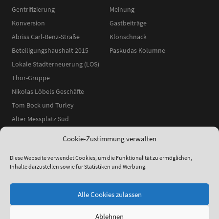
Gentrifizierung
Meinung
Konversion
Gastbeiträge
Abriss Carl-Benz-Straße
Klönschnack
Beteiligungshaushalt 2015
Paskudas Kolumne
Lokale Stadterneuerung (LOS)
Thor-Gruppe
Nikolas Löbels Geschäfte
Tom Bock und Turley
Alter Messplatz Süd
Cookie-Zustimmung verwalten
Diese Webseite verwendet Cookies, um die Funktionalität zu ermöglichen,
Inhalte darzustellen sowie für Statistiken und Werbung.
ʕ•ᴥ•ʔ
●
© 2014–2025 Neckarstadtblog |
Impressum
|
Datenschutzerklärung
|
Theme:
Elmastudio
Alle Cookies zulassen
Ablehnen