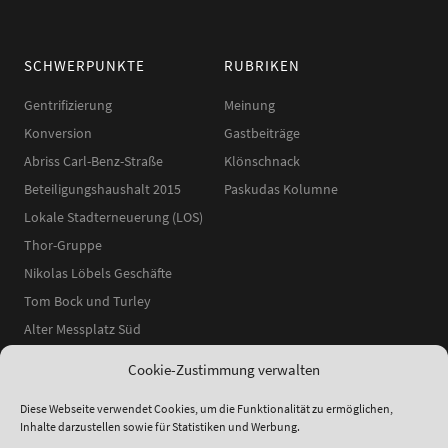
SCHWERPUNKTE
RUBRIKEN
Gentrifizierung
Meinung
Konversion
Gastbeiträge
Abriss Carl-Benz-Straße
Klönschnack
Beteiligungshaushalt 2015
Paskudas Kolumne
Lokale Stadterneuerung (LOS)
Thor-Gruppe
Nikolas Löbels Geschäfte
Tom Bock und Turley
Alter Messplatz Süd
Cookie-Zustimmung verwalten
Diese Webseite verwendet Cookies, um die Funktionalität zu ermöglichen,
Inhalte darzustellen sowie für Statistiken und Werbung.
ʕ•ᴥ•ʔ
●
© 2014–2025 Neckarstadtblog |
Impressum
|
Datenschutzerklärung
|