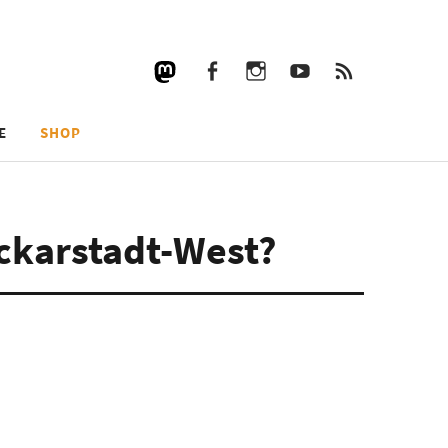
Facebook
Instagram
YouTube
RSS
Facebook
Instagram
YouTube
RSS
E
SHOP
eckarstadt-West?