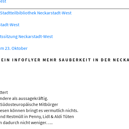
est
Stadtteilbibliothek Neckarstadt-West
stadt-West
atssitzung Neckarstadt-West
am 23. Oktober
 EIN INFOFLYER MEHR SAUBERKEIT IN DER NECK
ttert
ndere als aussagekräftig.
n Südosteuropäische Mitbürger
esen können bringt es vermutlich nichts.
nd Restmüll in Penny, Lidl & Aldi Tüten
 dadurch nicht weniger…..