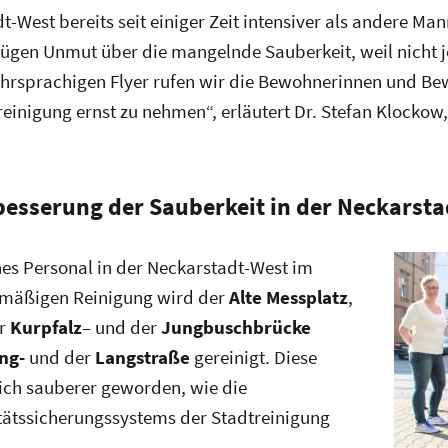
t-West bereits seit einiger Zeit intensiver als andere M
zügen Unmut über die mangelnde Sauberkeit, weil nicht 
ehrsprachigen Flyer rufen wir die Bewohnerinnen und B
reinigung ernst zu nehmen“, erläutert Dr. Stefan Klockow,
sserung der Sauberkeit in der Neckarsta
hes Personal in der Neckarstadt-West im
elmäßigen Reinigung wird der
Alte Messplatz
,
er
Kurpfalz
– und der
Jungbuschbrücke
ng-
und der
Langstraße
gereinigt. Diese
ich sauberer geworden, wie die
tätssicherungssystems der Stadtreinigung