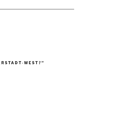
ARSTADT-WEST?
”