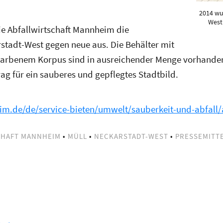
2014 wu
West
ie Abfallwirtschaft Mannheim die
rstadt-West gegen neue aus. Die Behälter mit
farbenem Korpus sind in ausreichender Menge vorhanden
rag für ein sauberes und gepflegtes Stadtbild.
m.de/de/service-bieten/umwelt/sauberkeit-und-abfall/a
CHAFT MANNHEIM
•
MÜLL
•
NECKARSTADT-WEST
•
PRESSEMITT