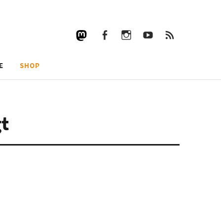
Facebook
Instagram
YouTube
RSS
Facebook
Instagram
YouTube
RSS
E
SHOP
t