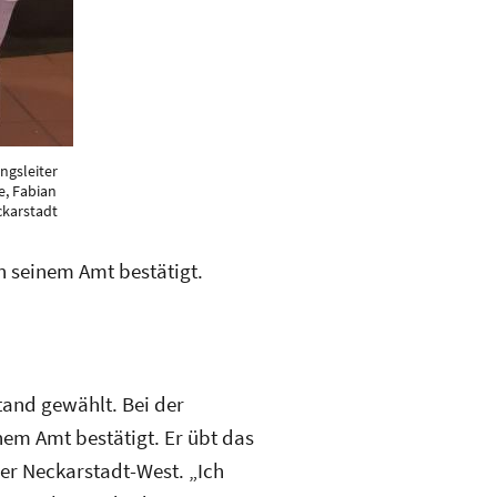
ngsleiter
e, Fabian
ckarstadt
n seinem Amt bestätigt.
tand gewählt. Bei der
em Amt bestätigt. Er übt das
der Neckarstadt-West. „Ich