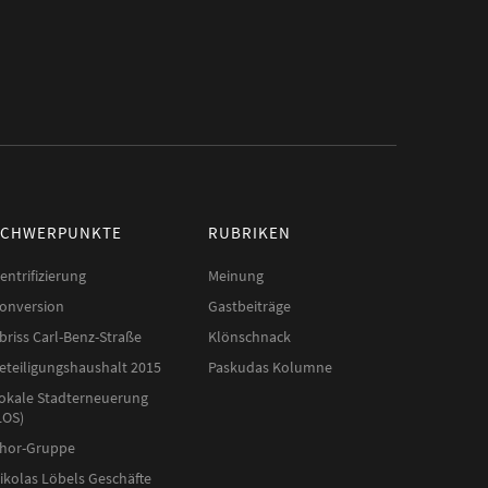
SCHWERPUNKTE
RUBRIKEN
entrifizierung
Meinung
onversion
Gastbeiträge
briss Carl-Benz-Straße
Klönschnack
eteiligungshaushalt 2015
Paskudas Kolumne
okale Stadterneuerung
LOS)
hor-Gruppe
ikolas Löbels Geschäfte