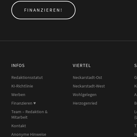
FINANZIEREN!
INFOS
VIERTEL
Redaktionsstatut
Neckarstadt-Ost
G
KI-Richtlinie
Neckarstadt-West
K
Werben
Wohlgelegen
A
Finanzieren ♥︎
Herzogenried
B
Team – Redaktion &
L
Mitarbeit
(
Kontakt
T
Anonyme Hinweise
N