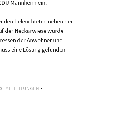
r CDU Mannheim ein.
enden beleuchteten neben der
 auf der Neckarwiese wurde
teressen der Anwohner und
 muss eine Lösung gefunden
SEMITTEILUNGEN
•