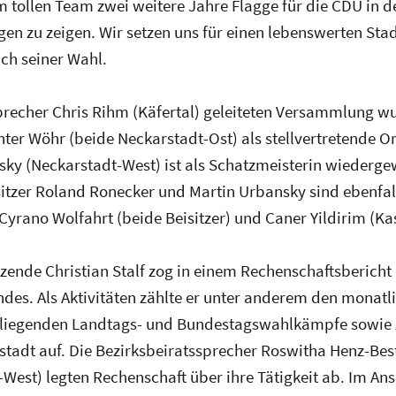
m tollen Team zwei weitere Jahre Flagge für die CDU in 
en zu zeigen. Wir setzen uns für einen lebenswerten Sta
ach seiner Wahl.
precher Chris Rihm (Käfertal) geleiteten Versammlung wu
er Wöhr (beide Neckarstadt-Ost) als stellvertretende Or
sky (Neckarstadt-West) ist als Schatzmeisterin wiederg
eisitzer Roland Ronecker und Martin Urbansky sind ebenfa
Cyrano Wolfahrt (beide Beisitzer) und Caner Yildirim (Ka
zende Christian Stalf zog in einem Rechenschaftsbericht 
ndes. Als Aktivitäten zählte er unter anderem den monat
kliegenden Landtags- und Bundestagswahlkämpfe sowie z
stadt auf. Die Bezirksbeiratssprecher Roswitha Henz-Bes
-West) legten Rechenschaft über ihre Tätigkeit ab. Im Ansc