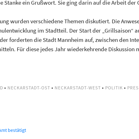
 Stanke ein Grußwort. Sie ging darin auf die Arbeit de
ung wurden verschiedene Themen diskutiert. Die Anwes
hulentwicklung im Stadtteil. Der Start der „Grillsaison“
ieder forderten die Stadt Mannheim auf, zwischen den In
itteln. Für diese jedes Jahr wiederkehrende Diskussion
ED
•
NECKARSTADT-OST
•
NECKARSTADT-WEST
•
POLITIK
•
PRES
mt bestätigt