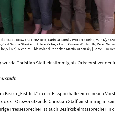
rstadt: Roswitha Henz-Best, Karin Urbansky (vordere Reihe, v.l.n.r.), Sitzu
, Gast Sabine Stanke (mittlere Reihe, v.l.n.r.), Cyrano Wolfahrth, Peter Gross
he, v.l.n.r.). Nicht im Bild: Roland Ronecker, Martin Urbansky | Foto: CDU Ne
wurde Christian Stalf einstimmig als Ortsvorsitzender i
arstadt:
m Bistro „Eisblick“ in der Eissporthalle einen neuen Vors
 der Ortsvorsitzende Christian Stalf einstimmig in sein
hrige Pressesprecher ist auch Bezirksbeiratssprecher in 