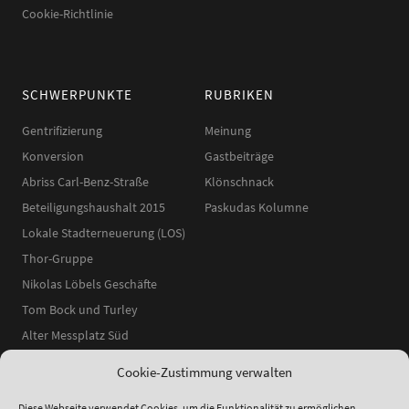
Cookie-Richtlinie
SCHWERPUNKTE
RUBRIKEN
Gentrifizierung
Meinung
Konversion
Gastbeiträge
Abriss Carl-Benz-Straße
Klönschnack
Beteiligungshaushalt 2015
Paskudas Kolumne
Lokale Stadterneuerung (LOS)
Thor-Gruppe
Nikolas Löbels Geschäfte
Tom Bock und Turley
Alter Messplatz Süd
Cookie-Zustimmung verwalten
Diese Webseite verwendet Cookies, um die Funktionalität zu ermöglichen,