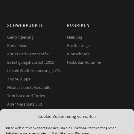
SCHWERPUNKTE
RUBRIKEN
Gentrifizierung
Meinung
Konversion
Gastbeiträge
Abriss Carl-Benz-Straße
Klönschnack
Beteiligungshaushalt 2015
Paskudas Kolumne
Lokale Stadterneuerung (LOS)
Thor-Gruppe
Nikolas Löbels Geschäfte
Tom Bock und Turley
Alter Messplatz Süd
Cookie-Zustimmung verwalten
Diese Webseite verwendet Cookies, um die Funktionalität zu ermöglichen,
Inhalte darzustellen sowie für Statistiken und Werbung.