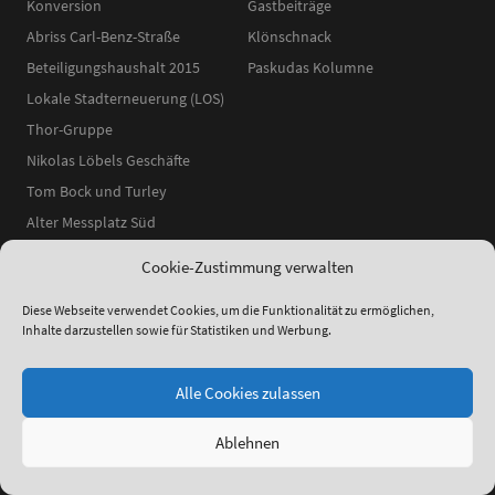
Konversion
Gastbeiträge
Abriss Carl-Benz-Straße
Klönschnack
Beteiligungshaushalt 2015
Paskudas Kolumne
Lokale Stadterneuerung (LOS)
Thor-Gruppe
Nikolas Löbels Geschäfte
Tom Bock und Turley
Alter Messplatz Süd
Cookie-Zustimmung verwalten
Diese Webseite verwendet Cookies, um die Funktionalität zu ermöglichen,
Inhalte darzustellen sowie für Statistiken und Werbung.
ʕ•ᴥ•ʔ
●
© 2014–2025 Neckarstadtblog |
Impressum
|
Datenschutzerklärung
|
Theme:
Elmastudio
Alle Cookies zulassen
Ablehnen
Facebook
Instagram
YouTube
RSS