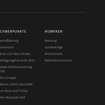
SCHWERPUNKTE
RUBRIKEN
entrifizierung
Meinung
onversion
Gastbeiträge
briss Carl-Benz-Straße
Klönschnack
eteiligungshaushalt 2015
Paskudas Kolumne
okale Stadterneuerung
LOS)
hor-Gruppe
ikolas Löbels Geschäfte
om Bock und Turley
lter Messplatz Süd