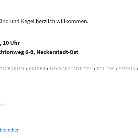
t Kind und Kegel herzlich willkommen.
, 10 Uhr
chtonweg 6-8, Neckarstadt-Ost
ZOGENRIED
•
KINDER
•
NECKARSTADT-OST
•
POLITIK
•
TERMIN
be
tipendien