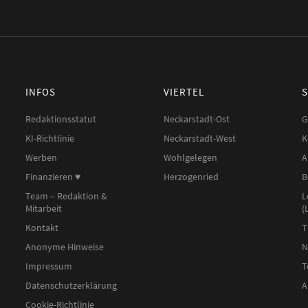
INFOS
VIERTEL
Redaktionsstatut
Neckarstadt-Ost
G
KI-Richtlinie
Neckarstadt-West
K
Werben
Wohlgelegen
A
Finanzieren ♥︎
Herzogenried
B
Team – Redaktion &
L
Mitarbeit
(
Kontakt
T
Anonyme Hinweise
N
Impressum
T
Datenschutzerklärung
A
Cookie-Richtlinie