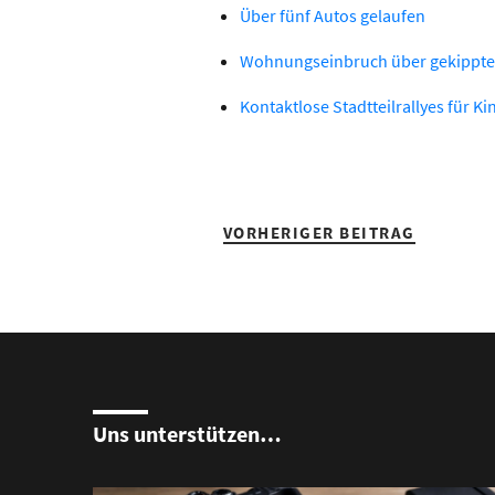
Über fünf Autos gelaufen
Wohnungseinbruch über gekippte
Kontaktlose Stadtteilrallyes für Ki
VORHERIGER BEITRAG
Uns unterstützen…