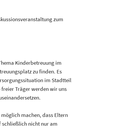
iskussionsveranstaltung zum
s Thema Kinderbetreuung
im
etreuungsplatz
zu finden. Es
ersorgungssitu
ation im Stadtteil
freier Träger werden wir uns
useinandersetz
en.
s möglich machen, dass Eltern
 schließlich nicht nur am