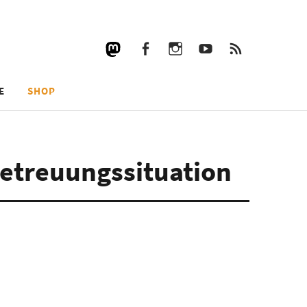
Facebook
Instagram
YouTube
RSS
Facebook
Instagram
YouTube
RSS
E
SHOP
etreuungssituation