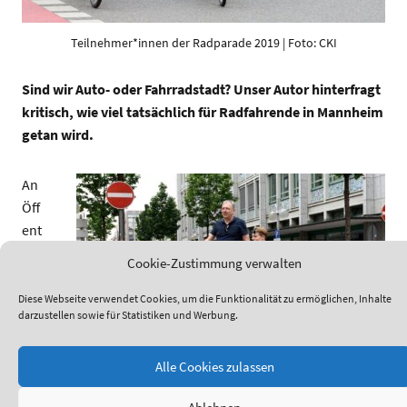
Teilnehmer*innen der Radparade 2019 | Foto: CKI
Sind wir Auto- oder Fahrradstadt? Unser Autor hinterfragt
kritisch, wie viel tatsächlich für Radfahrende in Mannheim
getan wird.
An
Öff
ent
lich
Cookie-Zustimmung verwalten
keit
sar
Diese Webseite verwendet Cookies, um die Funktionalität zu ermöglichen, Inhalte
darzustellen sowie für Statistiken und Werbung.
bei
t
ma
Alle Cookies zulassen
nge
Keine Berühungsängste: Der Oberbürgermeister Peter