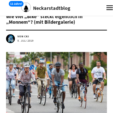
Neckarstadtblog
STADTENTWICKLUNG
Wie viel „Bike“ steckt eigentlich in
„Monnem“? (mit Bildergalerie)
VON CKI
5. JULI 2019