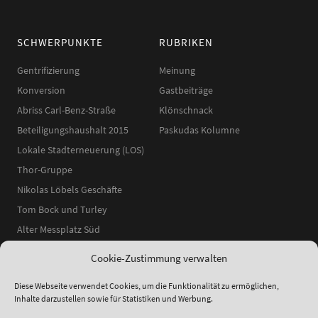
SCHWERPUNKTE
RUBRIKEN
Gentrifizierung
Meinung
Konversion
Gastbeiträge
Abriss Carl-Benz-Straße
Klönschnack
Beteiligungshaushalt 2015
Paskudas Kolumne
Lokale Stadterneuerung (LOS)
Thor-Gruppe
Nikolas Löbels Geschäfte
Tom Bock und Turley
Alter Messplatz Süd
Cookie-Zustimmung verwalten
Diese Webseite verwendet Cookies, um die Funktionalität zu ermöglichen,
Inhalte darzustellen sowie für Statistiken und Werbung.
ʕ•ᴥ•ʔ
●
© 2014–2025 Neckarstadtblog |
Impressum
|
Datenschutzerklärung
|