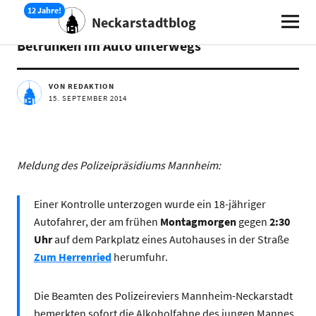
Neckarstadtblog
AKTUELLES
Betrunken im Auto unterwegs
VON REDAKTION
15. SEPTEMBER 2014
Meldung des Polizeipräsidiums Mannheim:
Einer Kontrolle unterzogen wurde ein 18-jähriger
Autofahrer, der am frühen
Montagmorgen
gegen
2:30
Uhr
auf dem Parkplatz eines Autohauses in der Straße
Zum Herrenried
herumfuhr.
Die Beamten des Polizeireviers Mannheim-Neckarstadt
bemerkten sofort die Alkoholfahne des jungen Mannes.