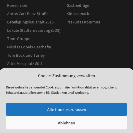
Konversion
Gastbeiträge
Abriss Carl-Benz-Straße
Klönschnack
Beteiligungshaushalt 2015
Paskudas Kolumne
Lokale Stadterneuerung (LOS)
Thor-Gruppe
Nikolas Löbels Geschäfte
Tom Bock und Turley
Alter Messplatz Süd
Cookie-Zustimmung verwalten
Diese Webseite verwendet Cookies, um die Funktionalität zu ermöglichen,
Inhalte darzustellen sowie für Statistiken und Werbung.
ʕ•ᴥ•ʔ
●
© 2014–2025 Neckarstadtblog |
Impressum
|
Datenschutzerklärung
|
Theme:
Elmastudio
Alle Cookies zulassen
Ablehnen
Facebook
Instagram
YouTube
RSS