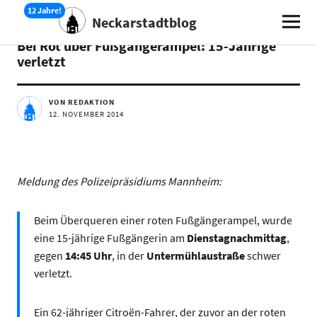
Neckarstadtblog
AKTUELLES
Bei Rot über Fußgängerampel: 15-Jährige
verletzt
VON REDAKTION
12. NOVEMBER 2014
Meldung des Polizeipräsidiums Mannheim:
Beim Überqueren einer roten Fußgängerampel, wurde
eine 15-jährige Fußgängerin am
Dienstagnachmittag
,
gegen
14:45 Uhr
, in der
Untermühlaustraße
schwer
verletzt.
Ein 62-jähriger Citroën-Fahrer, der zuvor an der roten