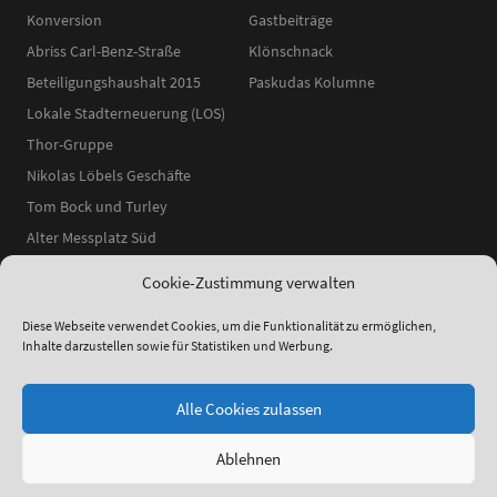
Konversion
Gastbeiträge
Abriss Carl-Benz-Straße
Klönschnack
Beteiligungshaushalt 2015
Paskudas Kolumne
Lokale Stadterneuerung (LOS)
Thor-Gruppe
Nikolas Löbels Geschäfte
Tom Bock und Turley
Alter Messplatz Süd
Cookie-Zustimmung verwalten
Diese Webseite verwendet Cookies, um die Funktionalität zu ermöglichen,
Inhalte darzustellen sowie für Statistiken und Werbung.
ʕ•ᴥ•ʔ
●
© 2014–2025 Neckarstadtblog |
Impressum
|
Datenschutzerklärung
|
Theme:
Elmastudio
Alle Cookies zulassen
Ablehnen
Facebook
Instagram
YouTube
RSS