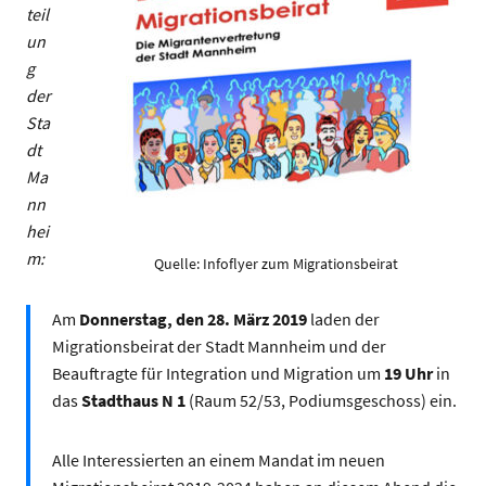
teil
un
g
der
Sta
dt
Ma
nn
hei
m:
Quelle: Infoflyer zum Migrationsbeirat
Am
Donnerstag, den 28. März 2019
laden der
Migrationsbeirat der Stadt Mannheim und der
Beauftragte für Integration und Migration um
19 Uhr
in
das
Stadthaus N 1
(Raum 52/53, Podiumsgeschoss) ein.
Alle Interessierten an einem Mandat im neuen