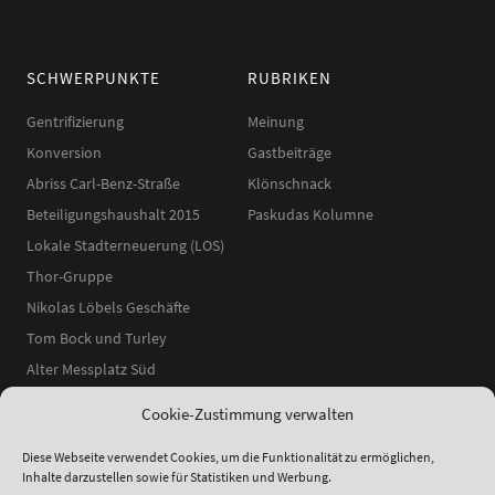
SCHWERPUNKTE
RUBRIKEN
Gentrifizierung
Meinung
Konversion
Gastbeiträge
Abriss Carl-Benz-Straße
Klönschnack
Beteiligungshaushalt 2015
Paskudas Kolumne
Lokale Stadterneuerung (LOS)
Thor-Gruppe
Nikolas Löbels Geschäfte
Tom Bock und Turley
Alter Messplatz Süd
Cookie-Zustimmung verwalten
Diese Webseite verwendet Cookies, um die Funktionalität zu ermöglichen,
Inhalte darzustellen sowie für Statistiken und Werbung.