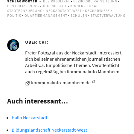
SCHLAGWÖRTER
BEZIRKSBEIRAT
•
BEZIRKSBEIRATSSITZUNG
•
GENTRIFIZIERUNG
•
JUGENDLICHE
•
KINDER
•
LOKALE
STADTERNEUERUNG
•
NECKARSTADT-WEST
•
NECKARWIESE
•
POLITIK
•
QUARTIERMANAGEMENT
•
SCHULEN
•
STADTVERWALTUNG
ÜBER
CKI
Freier Fotograf aus der Neckarstadt. Interessiert
sich bei seiner ehrenamtlichen journalistischen
Arbeit v.a. für politische Themen. Veröffentlicht
auch regelmäßig bei Kommunalinfo Mannheim.
kommunalinfo-mannheim.de
Auch interessant…
Hallo Neckarstadt!
Bildungslandschaft Neckarstadt-West