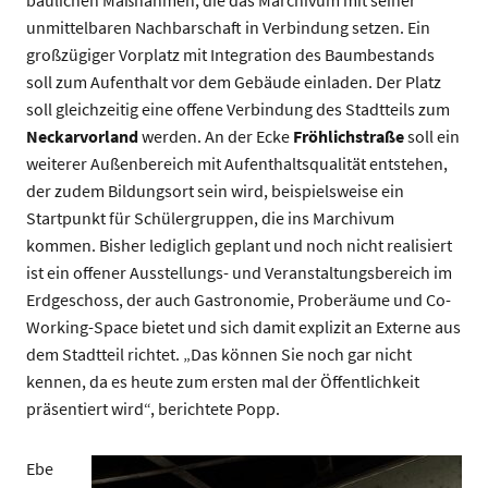
baulichen Maßnahmen, die das Marchivum mit seiner
unmittelbaren Nachbarschaft in Verbindung setzen. Ein
großzügiger Vorplatz mit Integration des Baumbestands
soll zum Aufenthalt vor dem Gebäude einladen. Der Platz
soll gleichzeitig eine offene Verbindung des Stadtteils zum
Neckarvorland
werden. An der Ecke
Fröhlichstraße
soll ein
weiterer Außenbereich mit Aufenthaltsqualität entstehen,
der zudem Bildungsort sein wird, beispielsweise ein
Startpunkt für Schülergruppen, die ins Marchivum
kommen. Bisher lediglich geplant und noch nicht realisiert
ist ein offener Ausstellungs- und Veranstaltungsbereich im
Erdgeschoss, der auch Gastronomie, Proberäume und Co-
Working-Space bietet und sich damit explizit an Externe aus
dem Stadtteil richtet. „Das können Sie noch gar nicht
kennen, da es heute zum ersten mal der Öffentlichkeit
präsentiert wird“, berichtete Popp.
Ebe