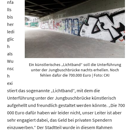
nfa
lls
bis
her
ledi
glic
h
als
Wu
Ein künstlerisches „Lichtband“ soll die Unterführung
nsc
unter der Jungbuschbrücke nachts erhellen. Noch
fehlen dafür die 700.000 Euro | Foto: CKI
h
exi
stiert das sogenannte „Lichtband“, mit dem die
Unterführung unter der Jungbuschbrücke künstlerisch
aufgehellt und freundlich gestaltet werden könnte. „Die 700
000 Euro dafür haben wir leider nicht, unser Leiter ist aber
sehr engagiert dabei, das Geld bei privaten Spendern
einzuwerben.“ Der Stadtteil wurde in diesem Rahmen