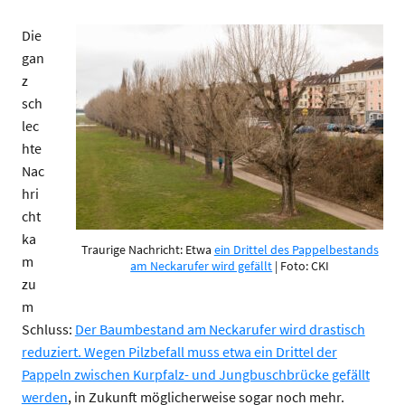
Die
gan
z
sch
lec
hte
Nac
hri
cht
ka
Traurige Nachricht: Etwa
ein Drittel des Pappelbestands
m
am Neckarufer wird gefällt
| Foto: CKI
zu
m
Schluss:
Der Baumbestand am Neckarufer wird drastisch
reduziert. Wegen Pilzbefall muss etwa ein Drittel der
Pappeln zwischen Kurpfalz- und Jungbuschbrücke gefällt
werden
, in Zukunft möglicherweise sogar noch mehr.