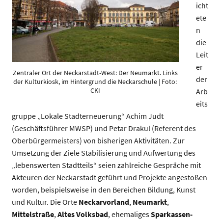
icht
ete
n
die
Leit
er
Zentraler Ort der Neckarstadt-West: Der Neumarkt. Links
der
der Kulturkiosk, im Hintergrund die Neckarschule | Foto:
CKI
Arb
eits
gruppe „Lokale Stadterneuerung“ Achim Judt
(Geschäftsführer MWSP) und Petar Drakul (Referent des
Oberbürgermeisters) von bisherigen Aktivitäten. Zur
Umsetzung der Ziele Stabilisierung und Aufwertung des
„lebenswerten Stadtteils“ seien zahlreiche Gespräche mit
Akteuren der Neckarstadt geführt und Projekte angestoßen
worden, beispielsweise in den Bereichen Bildung, Kunst
und Kultur. Die Orte
Neckarvorland
,
Neumarkt
,
Mittelstraße
,
Altes Volksbad
, ehemaliges
Sparkassen-