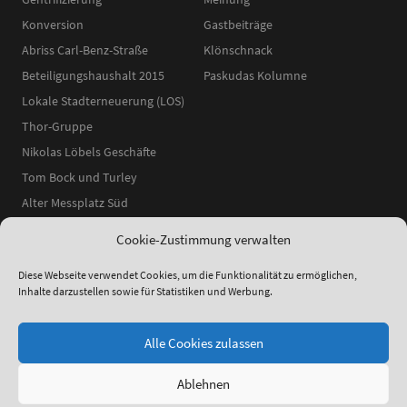
Konversion
Gastbeiträge
Abriss Carl-Benz-Straße
Klönschnack
Beteiligungshaushalt 2015
Paskudas Kolumne
Lokale Stadterneuerung (LOS)
Thor-Gruppe
Nikolas Löbels Geschäfte
Tom Bock und Turley
Alter Messplatz Süd
Cookie-Zustimmung verwalten
Diese Webseite verwendet Cookies, um die Funktionalität zu ermöglichen,
Inhalte darzustellen sowie für Statistiken und Werbung.
ʕ•ᴥ•ʔ
●
© 2014–2025 Neckarstadtblog |
Impressum
|
Datenschutzerklärung
|
Theme:
Elmastudio
Alle Cookies zulassen
Ablehnen
Facebook
Instagram
YouTube
RSS