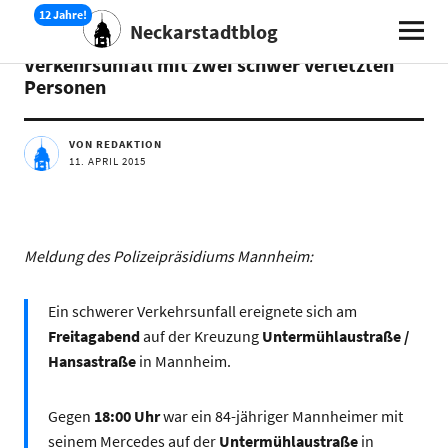
Neckarstadtblog
AKTUELLES
Verkehrsunfall mit zwei schwer verletzten
Personen
VON REDAKTION
11. APRIL 2015
Meldung des Polizeipräsidiums Mannheim:
Ein schwerer Verkehrsunfall ereignete sich am
Freitagabend
auf der Kreuzung
Untermühlaustraße /
Hansastraße
in Mannheim.
Gegen
18:00 Uhr
war ein 84-jähriger Mannheimer mit
seinem Mercedes auf der
Untermühlaustraße
in