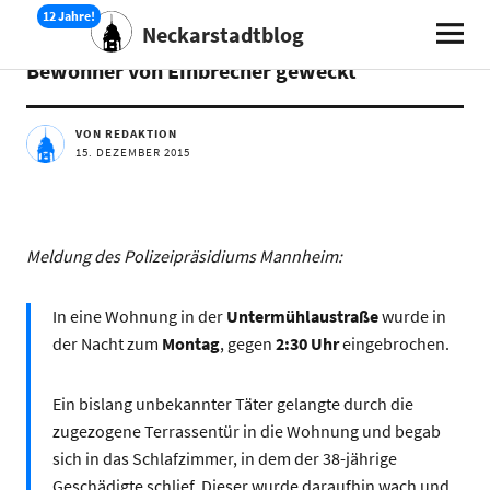
Neckarstadtblog
AKTUELLES
Bewohner von Einbrecher geweckt
VON REDAKTION
15. DEZEMBER 2015
Meldung des Polizeipräsidiums Mannheim:
In eine Wohnung in der
Untermühlaustraße
wurde in
der Nacht zum
Montag
, gegen
2:30 Uhr
eingebrochen.
Ein bislang unbekannter Täter gelangte durch die
zugezogene Terrassentür in die Wohnung und begab
sich in das Schlafzimmer, in dem der 38-jährige
Geschädigte schlief. Dieser wurde daraufhin wach und