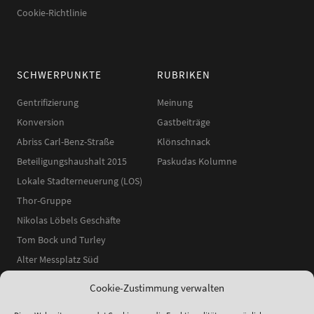
Cookie-Richtlinie
SCHWERPUNKTE
RUBRIKEN
Gentrifizierung
Meinung
Konversion
Gastbeiträge
Abriss Carl-Benz-Straße
Klönschnack
Beteiligungshaushalt 2015
Paskudas Kolumne
Lokale Stadterneuerung (LOS)
Thor-Gruppe
Nikolas Löbels Geschäfte
Tom Bock und Turley
Alter Messplatz Süd
Cookie-Zustimmung verwalten