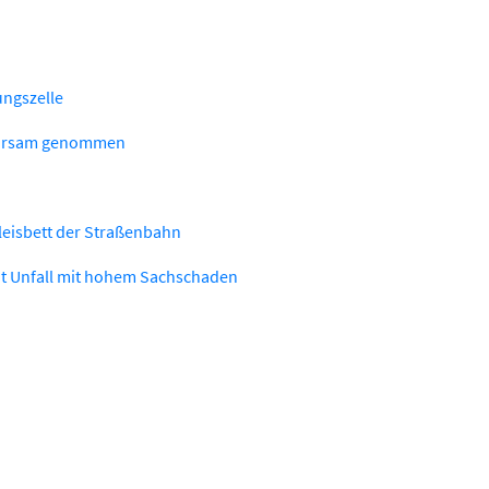
ungszelle
ahrsam genommen
leisbett der Straßenbahn
ht Unfall mit hohem Sachschaden