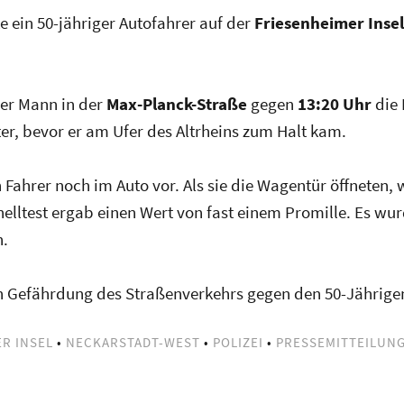
 ein 50-jähriger Autofahrer auf der
Friesenheimer Insel
der Mann in der
Max-Planck-Straße
gegen
13:20 Uhr
die 
r, bevor er am Ufer des Altrheins zum Halt kam.
Fahrer noch im Auto vor. Als sie die Wagentür öffneten, 
elltest ergab einen Wert von fast einem Promille. Es w
n.
gen Gefährdung des Straßenverkehrs gegen den 50-Jährige
R INSEL
•
NECKARSTADT-WEST
•
POLIZEI
•
PRESSEMITTEILUN