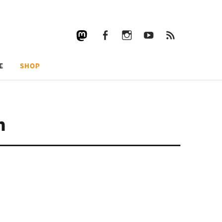
Facebook
Instagram
YouTube
RSS
Facebook
Instagram
YouTube
RSS
E
SHOP
n