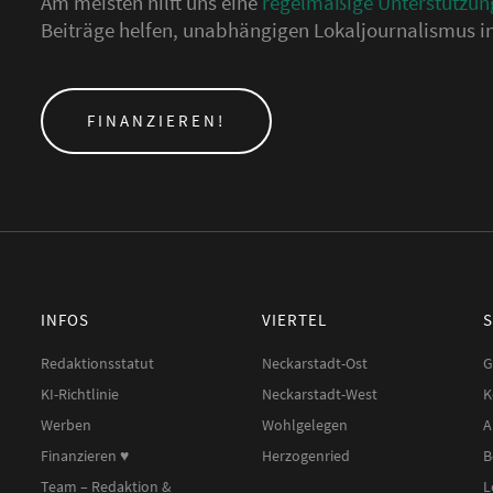
Am meisten hilft uns eine
regelmäßige Unterstützun
Beiträge helfen, unabhängigen Lokaljournalismus in
FINANZIEREN!
INFOS
VIERTEL
Redaktionsstatut
Neckarstadt-Ost
G
KI-Richtlinie
Neckarstadt-West
K
Werben
Wohlgelegen
A
Finanzieren ♥︎
Herzogenried
B
Team – Redaktion &
L