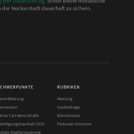
g per Dauerauftrag
. Schon kleine monatliche
 der Neckarstadt dauerhaft zu sichern.
SCHWERPUNKTE
RUBRIKEN
entrifizierung
Meinung
onversion
Gastbeiträge
briss Carl-Benz-Straße
Klönschnack
eteiligungshaushalt 2015
Paskudas Kolumne
okale Stadterneuerung