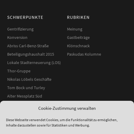
SCHWERPUNKTE
RUBRIKEN
Gentrifizierung
Meinung
Konversion
Gastbeiträge
Abriss Carl-Benz-Straße
Klönschnack
Beteiligungshaushalt 2015
Paskudas Kolumne
Lokale Stadterneuerung (LOS)
Thor-Gruppe
Nikolas Löbels Geschäfte
Tom Bock und Turley
Alter Messplatz Süd
Cookie-Zustimmung verwalten
Diese Webseite verwendet Cookies, um die Funktionalität zu ermöglichen,
Inhalte darzustellen sowie für Statistiken und Werbung.
ʕ•ᴥ•ʔ
●
© 2014–2025 Neckarstadtblog |
Impressum
|
Datenschutzerklärung
|