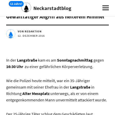
Neckarstadtblog
AKTUELLES
Gewalttätiger Angriff aus heiterem Himmel
VON REDAKTION
12. DEZEMBER 2016
In der
Langstraße
kam es am
Sonntagnachmittag
gegen
16:30 Uhr
zu einer gefährlichen Körperverletzung.
Wie die Polizei heute mitteilt, war ein 35-Jähriger
gemeinsam mit seiner Ehefrau in der
Langstraße
in
Richtung
Alter Messplatz
unterwegs, als er von einem
entgegenkommenden Mann unvermittelt attackiert wurde.
Der 25-jährige Täter schlug dem Geschädigten laut