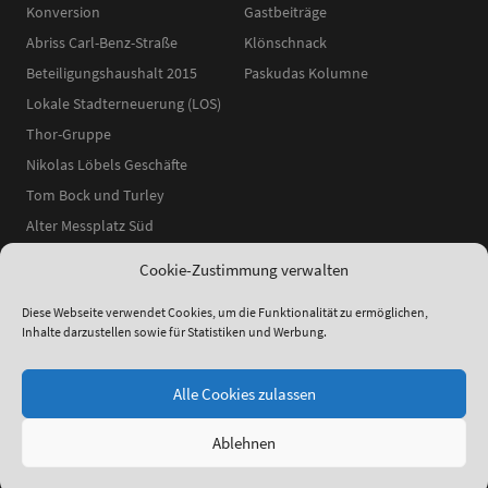
Konversion
Gastbeiträge
Abriss Carl-Benz-Straße
Klönschnack
Beteiligungshaushalt 2015
Paskudas Kolumne
Lokale Stadterneuerung (LOS)
Thor-Gruppe
Nikolas Löbels Geschäfte
Tom Bock und Turley
Alter Messplatz Süd
Cookie-Zustimmung verwalten
Diese Webseite verwendet Cookies, um die Funktionalität zu ermöglichen,
Inhalte darzustellen sowie für Statistiken und Werbung.
ʕ•ᴥ•ʔ
●
© 2014–2025 Neckarstadtblog |
Impressum
|
Datenschutzerklärung
|
Theme:
Elmastudio
Alle Cookies zulassen
Ablehnen
Facebook
Instagram
YouTube
RSS