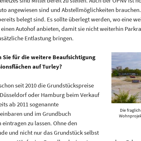
etzes sind Mittel bereit zu stellen. Auch der ÖPNV ist n
Auto angewiesen sind und Abstellmöglichkeiten brauchen. 
bereits belegt sind. Es sollte überlegt werden, wo eine 
einen Autohof anbieten, damit sie nicht weiterhin Parkra
sätzliche Entlastung bringen.
Sie für die weitere Beaufsichtigung
ionsflächen auf Turley?
schon seit 2010 die Grundstückspreise
e Düsseldorf oder Hamburg beim Verkauf
eits ab 2011 sogenannte
Die fraglic
reinbaren und im Grundbuch
Wohnprojekt
eintragen zu lassen. Ohne den
e und nicht nur das Grundstück selbst