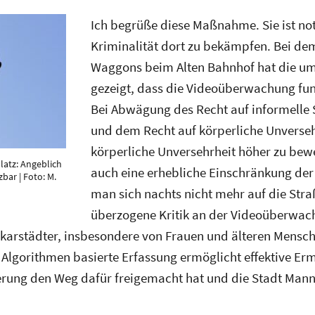
Ich begrüße diese Maßnahme. Sie ist no
Kriminalität dort zu bekämpfen. Bei dem
Waggons beim Alten Bahnhof hat die um
gezeigt, dass die Videoüberwachung funk
Bei Abwägung des Recht auf informelle
und dem Recht auf körperliche Unversehr
körperliche Unversehrheit höher zu bewe
atz: Angeblich
auch eine erhebliche Einschränkung der 
bar | Foto: M.
man sich nachts nicht mehr auf die Straß
überzogene Kritik an der Videoüberwac
ckarstädter, insbesondere von Frauen und älteren Mensc
Algorithmen basierte Erfassung ermöglicht effektive Ermit
rung den Weg dafür freigemacht hat und die Stadt Mannh