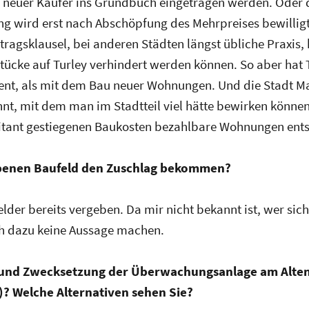
in neuer Käufer ins Grundbuch eingetragen werden. Oder 
 wird erst nach Abschöpfung des Mehrpreises bewilligt
tragsklausel, bei anderen Städten längst übliche Praxis, 
ücke auf Turley verhindert werden können. So aber hat
ent, als mit dem Bau neuer Wohnungen. Und die Stadt Ma
annt, mit dem man im Stadtteil viel hätte bewirken können
itant gestiegenen Baukosten bezahlbare Wohnungen ent
iebenen Baufeld den Zuschlag bekommen?
elder bereits vergeben. Da mir nicht bekannt ist, wer si
h dazu keine Aussage machen.
ng und Zwecksetzung der Überwachungsanlage am Alten
)? Welche Alternativen sehen Sie?