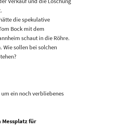
der Verkauf und die Löschung
.
hätte die spekulative
 Tom Bock mit dem
nnheim schaut in die Röhre.
. Wie sollen bei solchen
stehen?
ch um ein noch verbliebenes
 Messplatz für